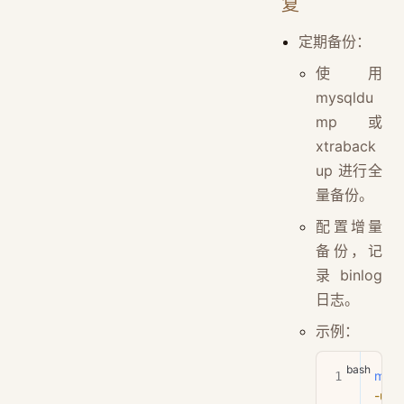
复
定期备份：
使用
mysqldu
mp 或
xtraback
up 进行全
量备份。
配置增量
备份，记
录 binlog
日志。
示例：
mys
-u
 ro