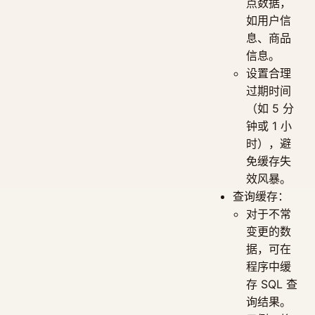
点数据，
如用户信
息、商品
信息。
设置合理
过期时间
（如 5 分
钟或 1 小
时），避
免缓存失
效风暴。
查询缓存：
对于不常
变更的数
据，可在
程序中缓
存 SQL 查
询结果。