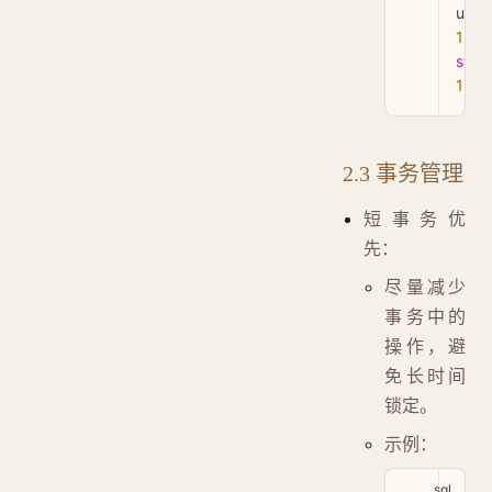
user_
123
 
stat
1
;
2.3 事务管理
短事务优
先：
尽量减少
事务中的
操作，避
免长时间
锁定。
示例：