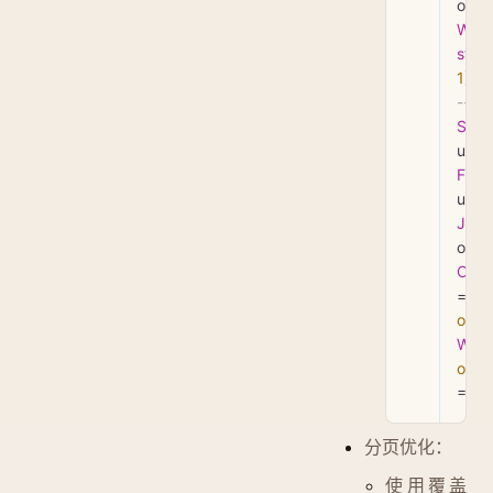
WHE
stat
1
);
-- 
SEL
u.* 
FRO
JOI
ON
 
=
o
.
use
WHE
o
.
sta
=
 1
;
分页优化：
使用覆盖