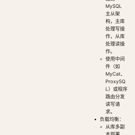
MySQL
主从架
构，主库
处理写操
作，从库
处理读操
作。
使用中间
件（如
MyCat、
ProxySQ
L）或程序
路由分发
读写请
求。
负载均衡：
从库多副
本部署，