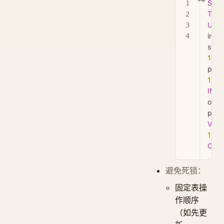
STAR
TRA
UPD
inven
stoc
1
 W
prod
123
;
INSE
order
VAL
123
)
COM
避免死锁：
固定表操
作顺序
（如先更