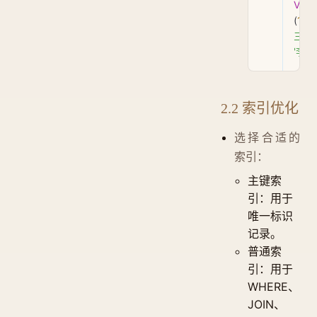
VAL
(
1
, 
'
三'
), 
'李四
2.2 索引优化
选择合适的
索引：
主键索
引：用于
唯一标识
记录。
普通索
引：用于
WHERE、
JOIN、