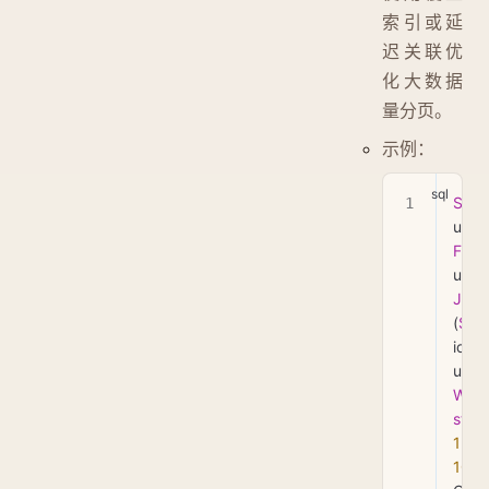
索引或延
迟关联优
化大数据
量分页。
示例：
SEL
u.* 
FRO
JOI
(
SEL
id 
F
WHE
stat
1
 LI
10