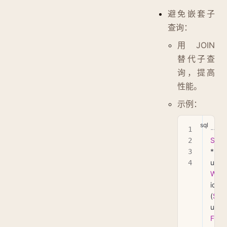
避免嵌套子
查询：
用 JOIN
替代子查
询，提高
性能。
示例：
-- 
SEL
* 
FR
WHE
id 
IN
(
SEL
FRO