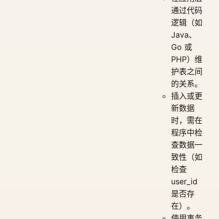
通过代码
逻辑（如
Java、
Go 或
PHP）维
护表之间
的关系。
插入或更
新数据
时，需在
程序中检
查数据一
致性（如
检查
user_id
是否存
在）。
使用事务