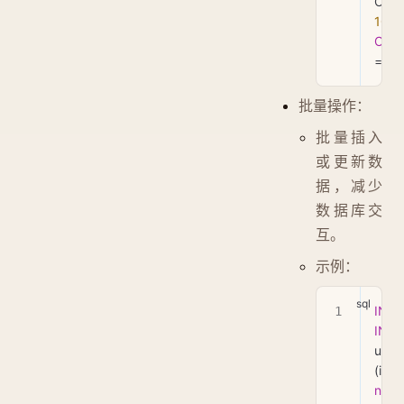
100
ON
 
=
 t
.
i
批量操作：
批量插入
或更新数
据，减少
数据库交
互。
示例：
INSE
INT
users
(id, 
nam