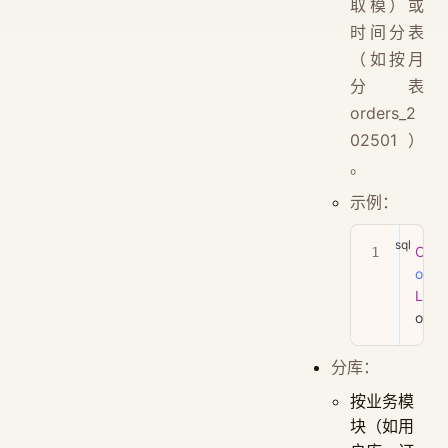
取模）或
时间分表
（如按月
分表
orders_2
02501）
。
示例：
CRE
orde
LIKE
orde
分库：
按业务模
块（如用