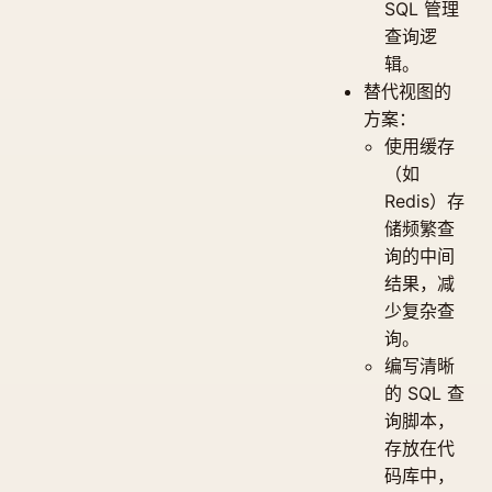
SQL 管理
查询逻
辑。
替代视图的
方案：
使用缓存
（如
Redis）存
储频繁查
询的中间
结果，减
少复杂查
询。
编写清晰
的 SQL 查
询脚本，
存放在代
码库中，