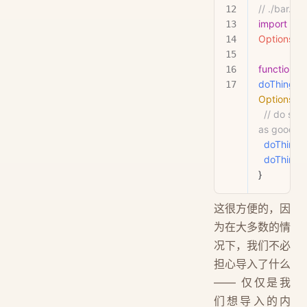
// ./bar.ts
import
 { 
do
Options
 } 
function
doThingBe
Options
) {
  // do something twice 
as good
  doThing
(
  doThing
(
}
这很方便的，因
为在大多数的情
况下，我们不必
担心导入了什么
—— 仅仅是我
们想导入的内