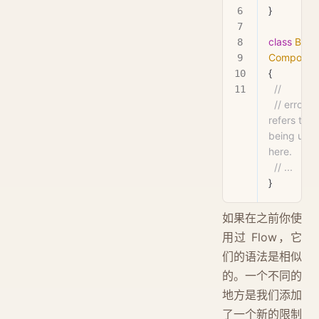
}
class
 Butt
Componen
{
  //       
  // error! 'Component' only 
refers to a 
being used
here.
  // ...
}
如果在之前你使
用过 Flow，它
们的语法是相似
的。一个不同的
地方是我们添加
了一个新的限制