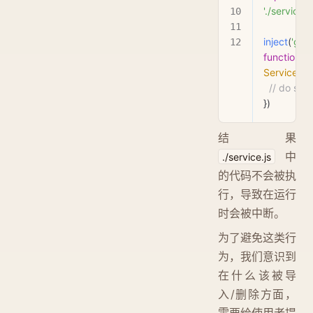
'./service.js
inject
(
'glo
function
 (
s
Service
) {
  // do st
})
结果
中
./service.js
的代码不会被执
行，导致在运行
时会被中断。
为了避免这类行
为，我们意识到
在什么该被导
入/删除方面，
需要给使用者提