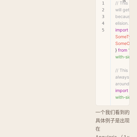
// This sta
will get er
because of
elision.
import
 { 
SomeType
SomeOthe
} 
from
 './m
with-side-e
// This sta
always stic
around.
import
 './
with-side-e
一个我们看到的
具体例子是出现
在
Angularjs（1.x