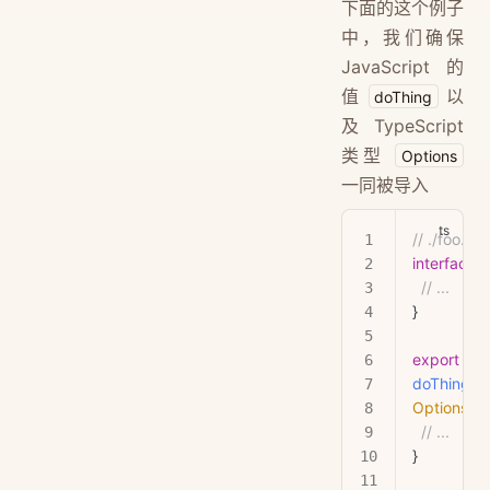
下面的这个例子
中，我们确保
JavaScript 的
值
以
doThing
及 TypeScript
类型
Options
一同被导入
// ./foo.ts
interface
 
  // ...
}
export
 fun
doThing
(
o
Options
) {
  // ...
}