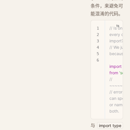
条件，来避免可
能混淆的代码。
// Is only '
every decla
import?
// We just 
because it'
import
 typ
from
 'som
//     
~~~~~~~
// error! A
can specify
or named b
both.
与
import type