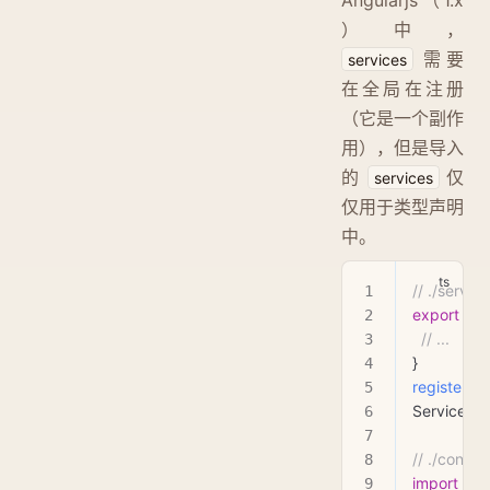
）中，
需要
services
在全局在注册
（它是一个副作
用），但是导入
的
仅
services
仅用于类型声明
中。
// ./service
export
 cla
  // ...
}
register
(
'g
Service
)
// ./consum
import
 { 
Se