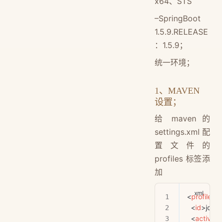
x64、STS
–SpringBoot
1.5.9.RELEASE
：1.5.9；
统一环境；
1、MAVEN
设置；
给 maven 的
settings.xml 配
置文件的
profiles 标签添
加
<
profile
>
  <
id
>jdk-1
  <
activati