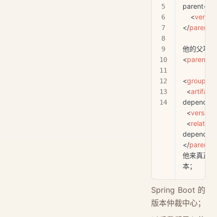
parent</
ar
    <
versio
</
parent
>
他的父项目
<
parent
>
<
groupId
>
  <
artifactI
dependenc
  <
version
  <
relative
dependenc
</
parent
>
他来真正管理
本；
Spring Boot 的
版本仲裁中心；