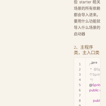
些 starter 相关
场景的所有依赖
都会导入进来。
要用什么功能就
导入什么场景的
启动器
2、主程序
类，主入口类
/**
 *  @SpringBootApplication 来标注一个主程序类，说明这是一
个Spring 
 */
@
SpringBo
public
 clas
    public
 s