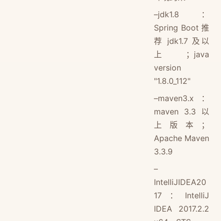
–jdk1.8：
Spring Boot 推
荐 jdk1.7 及以
上；java
version
"1.8.0_112"
–maven3.x：
maven 3.3 以
上版本；
Apache Maven
3.3.9
–
IntelliJIDEA20
17：IntelliJ
IDEA 2017.2.2