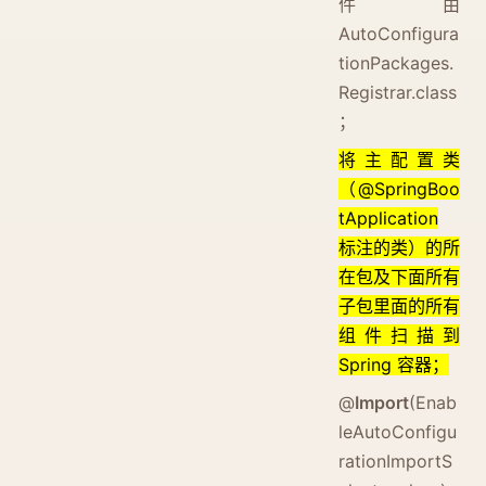
件由
AutoConfigura
tionPackages.
Registrar.class
；
将主配置类
（@SpringBoo
tApplication
标注的类）的所
在包及下面所有
子包里面的所有
组件扫描到
Spring 容器；
@
Import
(Enab
leAutoConfigu
rationImportS