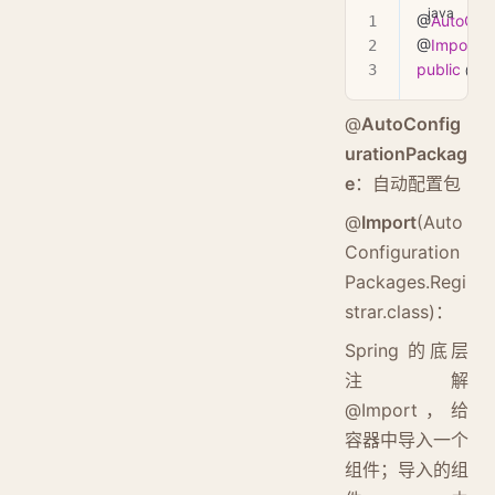
@
AutoCon
@
Import
(
E
public
 @
in
@
AutoConfig
urationPackag
e
：自动配置包
@
Import
(Auto
Configuration
Packages.Regi
strar.class)：
Spring 的底层
注解
@Import，给
容器中导入一个
组件；导入的组