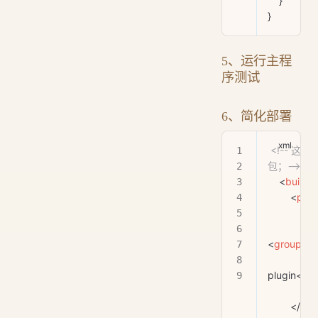
    }
}
5、运行主程
序测试
6、简化部署
 <!-- 这个插件，可以将应用打包成一个可执行的jar
包；-->
    <
build
>
        <
plug
            <
pl
<
groupId
>
             
plugin</
ar
            </
p
        </
plu