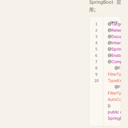
SpringBoot 应
用；
@
Target
(
E
@
Retentio
@
Docume
@
Inherited
@
SpringBo
@
EnableAu
@
Compon
      @
Filter
FilterType
.
TypeExclud
      @
Filter
FilterType
.
AutoConfig
})
public
 @
in
SpringBoot