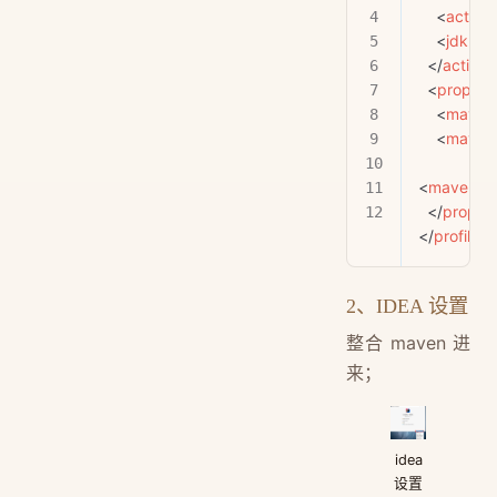
    <
active
    <
jdk
>1.
  </
activat
  <
properti
    <
maven.
    <
maven.
<
maven.co
  </
propert
</
profile
>
2、IDEA 设置
整合 maven 进
来；
idea
设置