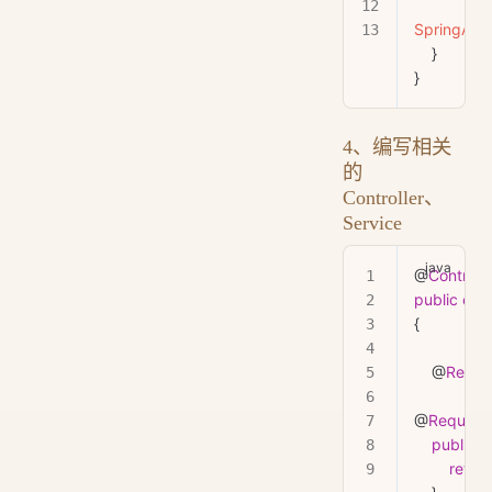
SpringAppl
    }
}
4、编写相关
的
Controller、
Service
@
Controlle
public
 clas
{
    @
Respo
@
Request
    public
 S
        return