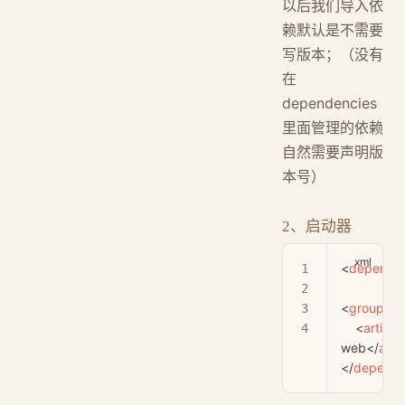
以后我们导入依
赖默认是不需要
写版本；（没有
在
dependencies
里面管理的依赖
自然需要声明版
本号）
2、启动器
<
depende
<
groupId
>
    <
artifac
web</
arti
</
depend