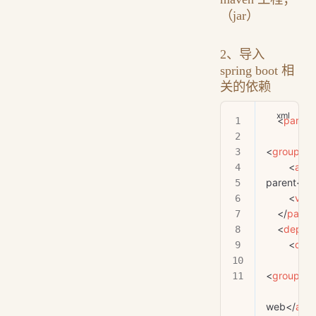
（jar）
2、导入
spring boot 相
关的依赖
    <
parent
<
groupId
>
        <
artif
parent</
ar
        <
vers
    </
paren
    <
depen
        <
dep
<
groupId
>
            <
ar
web</
arti