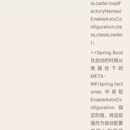
sLoader.loadF
actoryNames(
EnableAutoCo
nfiguration.cla
ss,classLoader
)；
==Spring Boot
在启动的时候从
类路径下的
META-
INF/spring.fact
ories 中获取
EnableAutoCo
nfiguration 指
定的值，将这些
值作为自动配置