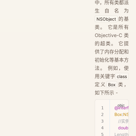
中，所有类都派
生自名为
的基
NSObject
类。 它是所有
Objective-C 类
的超类。 它提
供了内存分配和
初始化等基本方
法。 例如，使
用关键字
class
定义
类，
Box
如下所示 -
@interface
Box
:
NSObj
   //实例变
   double
 l
Length of 