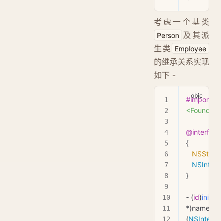
考虑一个基类
及其派
Person
生类
Employee
的继承关系实现
如下 -
#import
<Foundati
@interface
{
   NSString
   NSInteg
}
- (
id
)
initW
*)
name
 an
(
NSIntege