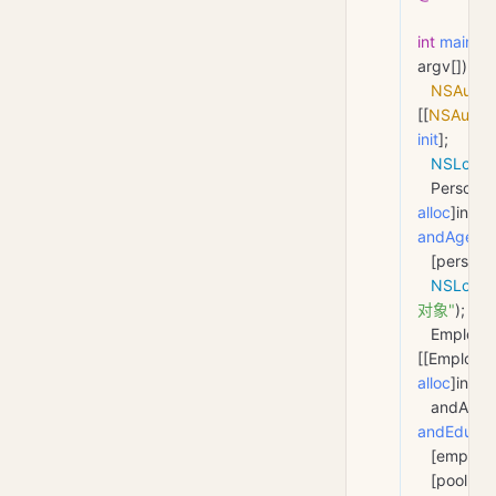
int
 main
(
in
argv
[]) {
   NSAuto
[[
NSAutore
init
];
   NSLog
(
   Person 
alloc
]init
andAge:
2
   [person 
   NSLog
(
对象"
);
   Employ
alloc
]init
   andAge:
andEducat
   [employ
   [pool 
dra