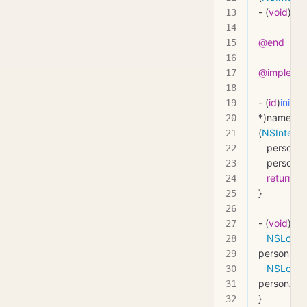
- (
void
)
pri
@end
@implemen
- (
id
)
initW
*)
name
 an
(
NSIntege
   person
   personA
   return
 se
}
- (
void
)
pri
   NSLog
(
@
personNam
   NSLog
(
@
personAge
}