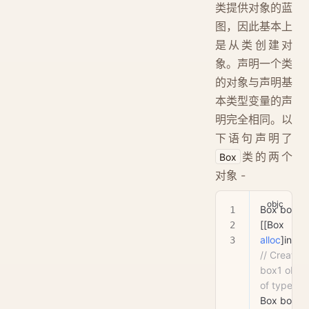
类提供对象的蓝
图，因此基本上
是从类创建对
象。声明一个类
的对象与声明基
本类型变量的声
明完全相同。以
下语句声明了
类的两个
Box
对象 -
Box box1 
[[Box 
alloc
]ini
// Create 
box1 object
of type Bo
Box box2 