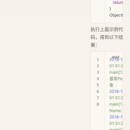
   return
 0
;
}
Objective
执行上面示例代
码，得到以下结
果：
2018-11-1
01:51:21.2
main[1380
基类Perso
象
2018-11-1
01:51:21.2
main[1380
Name:
 Ma
2018-11-1
01:51:21.2
main[1380