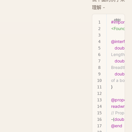
理解 -
#import
<Foundati
@interface
   double
 l
Length of 
   double
 b
Breadth of
   double
 h
of a box
}
@property
readwrite
) 
// Property
-(
double
) 
@end