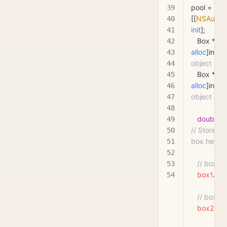
pool 
=
[[
NSAutore
init
];
   Box *bo
alloc
]init];  
object of 
   Box *bo
alloc
]init];  
object of 
   double
 v
// Store th
box here
   // box
   box1
.
hei
   // box
   box2
.
hei