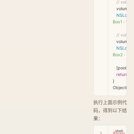
   // volu
   volume 
   NSLog
(
@
Box1 : 
%f
"
   // volu
   volume 
   NSLog
(
@
Box2 : 
%f
"
   [pool 
dra
   return
 0
;
}
Objective
执行上面示例代
码，得到以下结
果：
$main