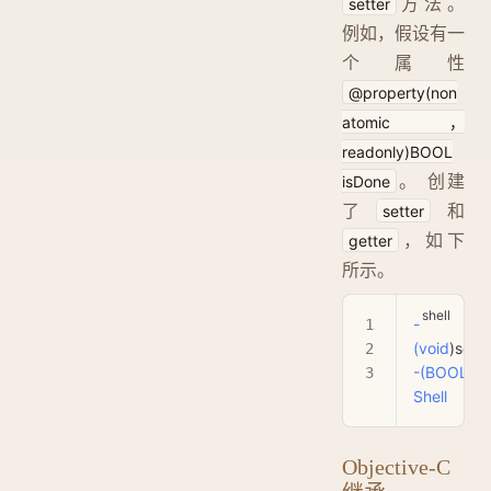
方法。
setter
例如，假设有一
个属性
@property(non
atomic，
readonly)BOOL
。 创建
isDone
了
和
setter
，如下
getter
所示。
-
(void
)setI
-(BOOL
)is
Shell
Objective-C