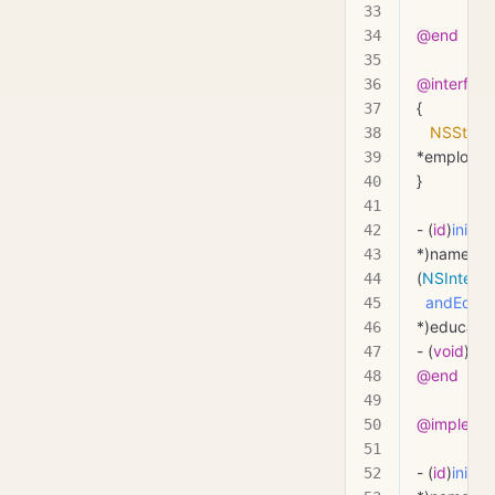
@end
@interface
{
   NSString
*employee
}
- (
id
)
initW
*)
name
 an
(
NSIntege
  andEduca
*)
educatio
- (
void
)
pri
@end
@implemen
- (
id
)
initW