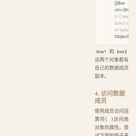
[[Box 
alloc
]ini
// Create 
box2 objec
of type Bo
Objective
和
box1
box2
这两个对象都有
自己的数据成员
副本。
4. 访问数据
成员
使用成员访问运
算符(
)访问类
.
对象的属性。尝
试下面的例子来