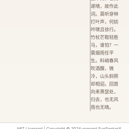
遂晴，故作此
词。莫听穿林
打叶声，何妨
吟啸且徐行。
竹杖芒鞋轻胜
马，谁怕？一
蓑烟雨任平
生。料峭春风
吹酒醒，微
冷，山头斜照
却相迎。回首
向来萧瑟处，
归去，也无风
雨也无晴。
MIT Licensed | Copyright © 2024-present SunSeekerX