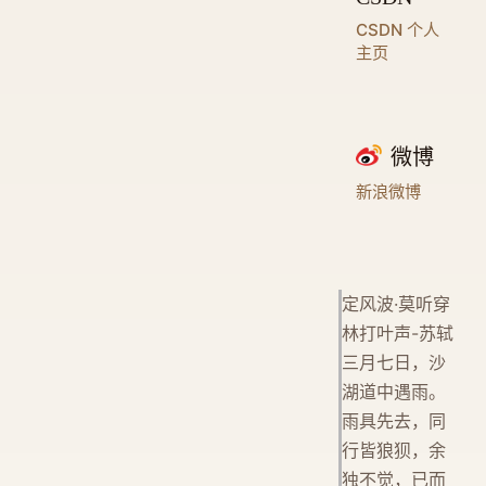
CSDN 个人
主页
微博
新浪微博
定风波·莫听穿
林打叶声-苏轼
三月七日，沙
湖道中遇雨。
雨具先去，同
行皆狼狈，余
独不觉，已而