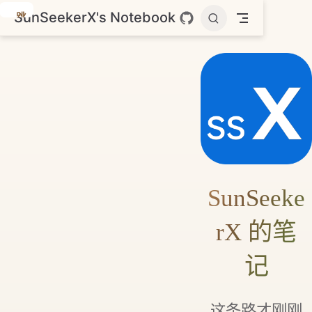
SunSeekerX's Notebook
跳
至
主
要
內
容
SunSeeke
rX 的笔
记
这条路才刚刚