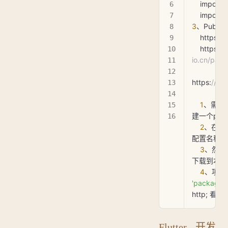
    import 
'
    import 
'
3
、Pub
    https
:
//
    https
:
//
io.cn/pac
https
:
//pub
    1
、需要
建一个pubs
    2
、在pu
配置名称 
    3
、然后运
下载到本地
    4
'package:h
http; 看
Flutter - 开发