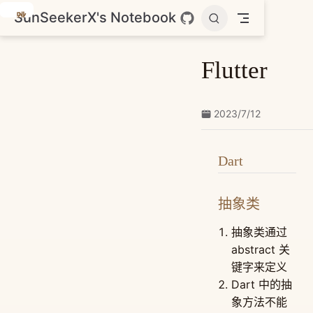
SunSeekerX's Notebook
跳
至
主
Flutter
要
內
容
2023/7/12
Dart
抽象类
抽象类通过
abstract 关
键字来定义
Dart 中的抽
象方法不能