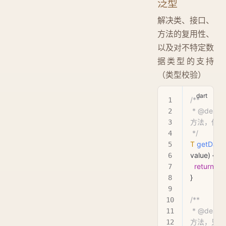
泛型
解决类、接口、
方法的复用性、
以及对不特定数
据类型的支持
（类型校验）
/**
 * @description 泛型
方法，传入
 */
T
 getData
value) {
  return
 va
}
/**
 * @description 泛型
方法，只校