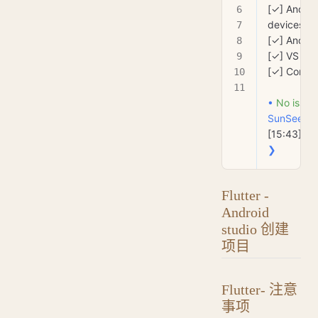
[✓] Androi
devices (
A
[✓] Androi
[✓] VS Cod
[✓] Connec
•
 No
 issue
SunSeeke
[15:43]
❯
Flutter -
Android
studio 创建
项目
Flutter- 注意
事项