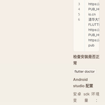
https://sto
PUB_HOSTED
io.cn
清华大学 T
FLUTTER_
https://mir
PUB_HOSTE
https://mi
pub
检查安装是否正
常
flutter doctor
Android
studio 配置
安卓 sdk 环境
变量：