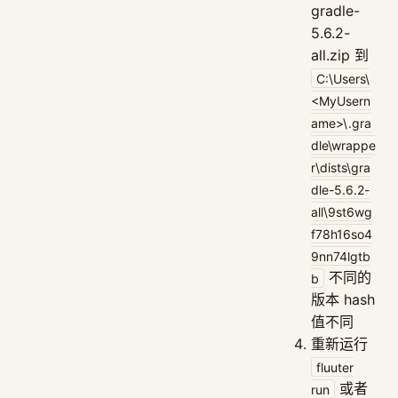
gradle-
5.6.2-
all.zip 到
C:\Users\
<MyUsern
ame>\.gra
dle\wrappe
r\dists\gra
dle-5.6.2-
all\9st6wg
f78h16so4
9nn74lgtb
不同的
b
版本 hash
值不同
重新运行
fluuter
或者
run