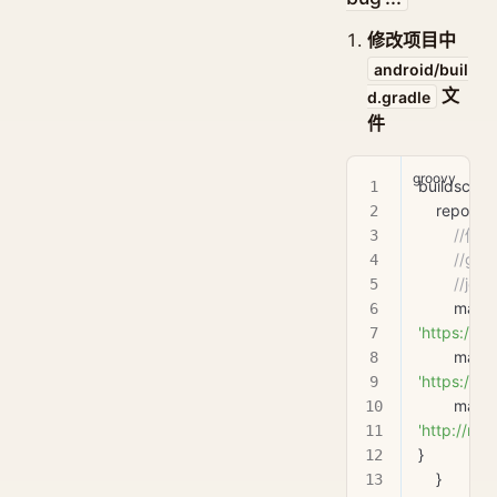
修改项目中
android/buil
文
d.gradle
件
buildscript
    reposit
       
        //
        //j
'https://m
'https://m
'http://ma
}
    }