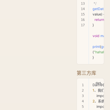
 */
getData2
<
value) {
  return
 va
}
void
 main
(
print
(
getD
(
"hahaha"
)
}
第三方库
Dart中
1
、我们自
    import 
'
2
、系统内
    import 
'