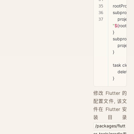
rootProject
subproject
    project
"
${
rootProj
}
subproject
    project.
}
task 
clean
    delet
}
修改 Flutter 的
配置文件, 该文
件在 Flutter 安
装目录
/packages/flutt
er_tools/gradle/fl