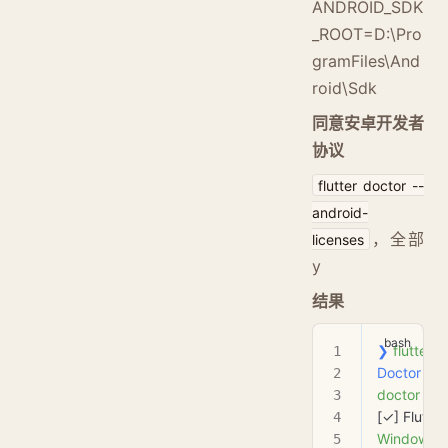
ANDROID_SDK
_ROOT=D:\Pro
gramFiles\And
roid\Sdk
同意安卓开发者
协议
flutter doctor --
android-
，全部
licenses
y
结果
❯
 flutter
 d
Doctor
 su
doctor
 -v
):
[✓] Flutter
Windows
 [