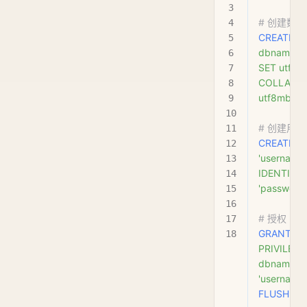
# 创建数
CREATE
 D
dbname
 
SET
 utf8
COLLATE
utf8mb4_u
# 创建用户
CREATE
 U
'username'
IDENTIFIE
'password'
# 授权
GRANT
 AL
PRIVILEGE
dbname.
*
'username'
FLUSH
 PR