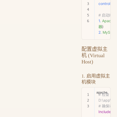
control.ex
# 启动顺序
1.
 Apache
 
器
)
2.
 MySQL
配置虚拟主
机 (Virtual
Host)
1. 启用虚拟主
机模块
# 检查 
D:\app\xa
# 确保以
Include
 co