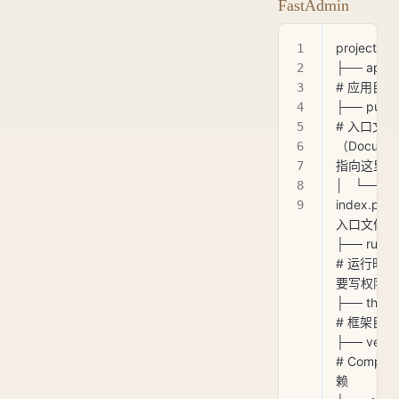
FastAdmin
project/
├── application
# 应用目录
├── public/         
# 入口文件
（Documen
指向这里）
│   └── 
index.php  
入口文件
├── runtime/      
# 运行时
要写权限）
├── thinkphp/   
# 框架目录
├── vendor/        
# Compos
赖