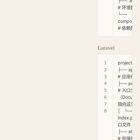
├── .env              
# 环境配置
└── 
composer.json
# 依赖配置
Laravel
project/
├── app/               
# 应用代码
├── public/        
# 入口文件
（Documen
指向这里）
│   └── 
index.php 
口文件
├── storage/     
# 存储目