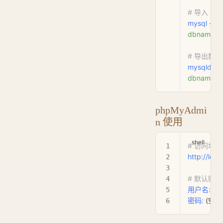
# 导入 SQ
mysql
 -u
 r
dbname
 < 
# 导出数
mysqldum
dbname
 > 
phpMyAdmi
n 使用
# 访问地址
http://loc
# 默认账号
用户名:
 roo
密码:
 (空)