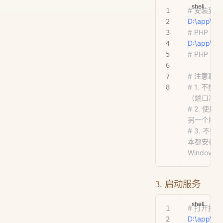
# 安装到
D:\app\xa
# PHP 7.
D:\app\xa
# PHP 8.
# 注意事项
# 1. 不能
（端口冲突
# 2. 使
另一个版本
# 3. 不
本都安装为 
Windows
3. 启动服务
# 打开控
D:\app\x