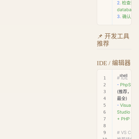
2.
 检查数据
database
3.
 确认用
📌 开发工具
推荐
IDE / 编辑器
# IDE
-
 PhpStor
(推荐，功
最全)
-
 Visual
Studio
 Co
+
 PHP
 插
# VS Code 