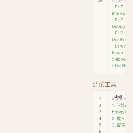
推荐插件
-
 PHP
Intelephen
-
 PHP
Debug
-
 PHP
DocBlocke
-
 Laravel
Blade
Snippets
-
 DotENV
调试工具
# Xdebu
1.
 下载对应
https://xd
2.
 放入
 xa
3.
 配置
 php