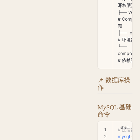
写权限）
├── vendor/       
# Compos
赖
├── .env             
# 环境配置
└── 
composer.jso
# 依赖配置
📌 数据库操
作
MySQL 基础
命令
# 连接数
mysql
 -u
 r