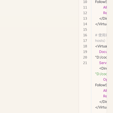
FollowSym
        A
        Req
    </Dire
</VirtualH
# 使用端口
hosts）
<VirtualHo
    Docum
"D:/code/p
    Serve
"D:/code/p
        Opt
FollowSym
        A
        Req
    </Dire
</VirtualH