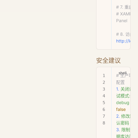
# 7. 重启 A
# XAMPP Co
Panel
# 8. 访问
http://loc
安全建议
# 生产环境
配置
1.
 关闭调
试模式:
debug
 =
false
2.
 修改默
认密码
3.
 限制数
据库访问