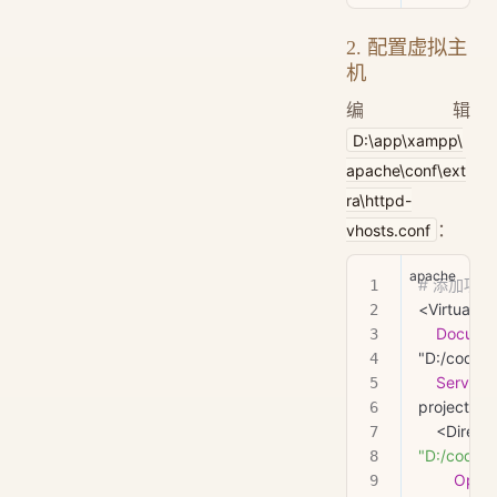
2. 配置虚拟主
机
编辑
D:\app\xampp\
apache\conf\ext
ra\httpd-
：
vhosts.conf
# 添加项
<VirtualHo
    Docum
"D:/code/p
    Serve
project.loc
"D:/code/p
        Opt