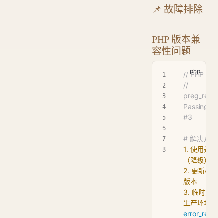
📌 故障排除
PHP 版本兼
容性问题
// PHP 
// 
preg_repla
Passing nul
#3
# 解决方
1.
 使用兼
（降级）
2.
 更新框
版本
3.
 临时抑
生产环境）
error_repo