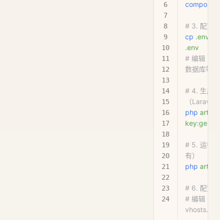
composer
 
# 3. 配置
cp
 .env.e
.env
# 编辑 .e
数据库等
# 4. 生成
（Laravel
php
 artisa
key:gener
# 5. 运
有）
php
 artisa
# 6. 配
# 编辑 htt
vhosts.con