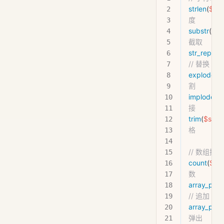
strlen
(
$str
度
substr
(
$str
截取
str_replac
// 替换
explode
(
','
,
割
implode
(
','
,
接
trim
(
$str
)  
格
// 数组操作
count
(
$arr
数
array_pus
// 追加
array_pop
(
弹出