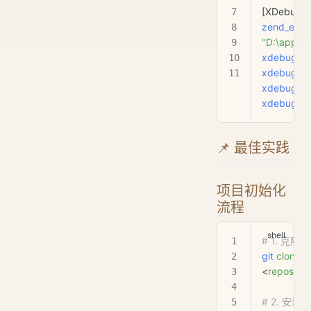
[XDebug]
zend_exte
"D:\app\x
xdebug.m
xdebug.sta
xdebug.cli
xdebug.cli
📌 最佳实践
项目初始化
流程
# 1. 克隆
git
 clone
<
repositor
# 2. 安装