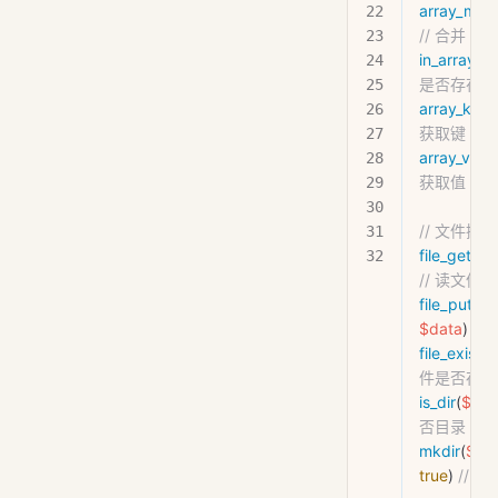
array_mer
// 合并
in_array
(
$v
是否存在
array_keys
获取键
array_valu
获取值
// 文件操作
file_get_c
// 读文件
file_put_c
$data
) 
//
file_exists
(
件是否存在
is_dir
(
$pat
否目录
mkdir
(
$pa
true
) 
// 