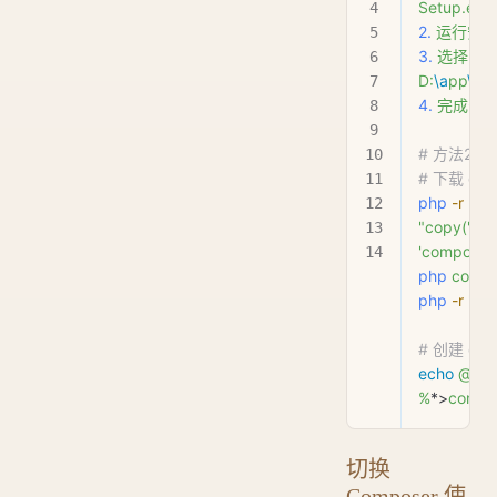
Setup.exe
2.
 运行安
3.
 选择
 PH
D:
\a
pp
\x
a
4.
 完成安
# 方法2:
# 下载 com
php
 -r
"copy('http
'composer-
php
 compo
php
 -r
 "un
# 创建 co
echo
 @ph
%
*>
compo
切换
Composer 使