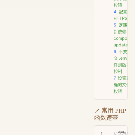
权限
4.
 配置
HTTPS
5.
 定期更
新依赖:
composer
update
6.
 不要提
交
 .env
 文
件到版本
控制
7.
 设置正
确的文件
权限
📌 常用 PHP
函数速查
// 字符串