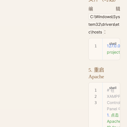
编辑
C:\Windows\Sys
tem32\drivers\et
：
c\hosts
127.0.0.1
project.loc
5. 重启
Apache
# 在 
XAMPP 
Control 
Panel 中
1.
 点击
Apache