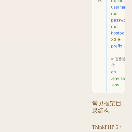
dbname
username
 
root
password
 
root
hostport
 =
3306
prefix
 =
 tb
# 复制配
件
cp
.env.samp
.env
常见框架目
录结构
ThinkPHP 5 /