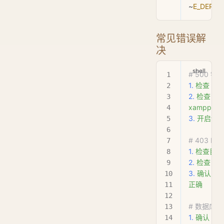
~
E_DEPRE
常见错误解
决
# 500 错
1.
 检查
 .ht
2.
 检查
 PH
xampp/apac
3.
 开启调
# 403 For
1.
 检查目
2.
 检查
 .ht
3.
 确认
 Do
正确
# 数据库
1.
 确认
 My