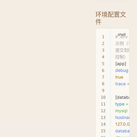
环境配置文
件
# .env 文
示例（不要
提交到版本
控制）
[app]
debug
 =
true
trace
 =
 fal
[database
type
 =
mysql
hostname
 
127.0.0.1
database
 