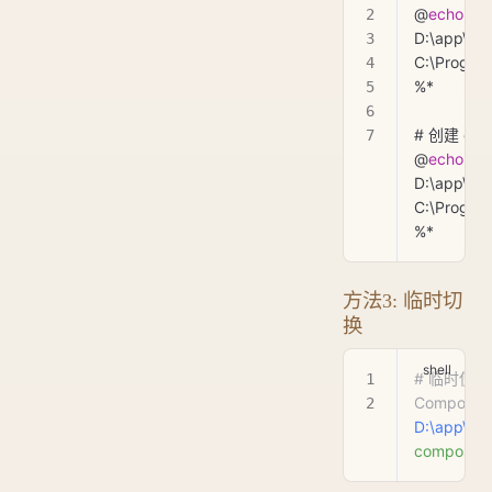
@
echo
 off
D:\app\xa
%*
# 创建 comp
@
echo
 off
D:\app\xa
%*
方法3: 临时切
换
# 临时使用
Composer
D:\app\xa
composer.