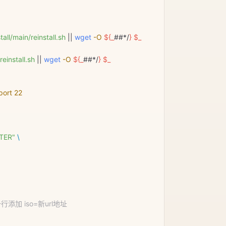
ll/main/reinstall.sh
 || 
wget
 -O
 ${
_
##*/
}
 $_
einstall.sh
 || 
wget
 -O
 ${
_
##*/
}
 $_
port
 22
TER"
 \
面一行添加 iso=新url地址