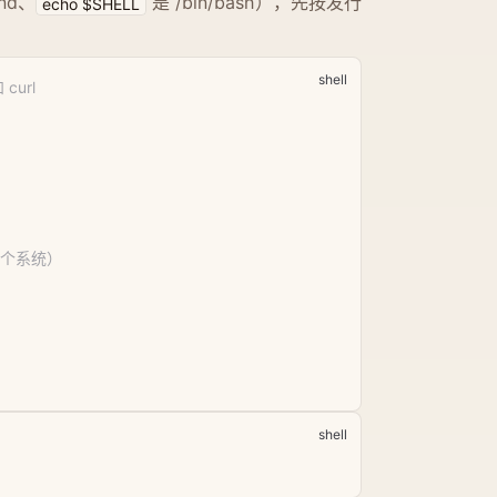
und、
是 /bin/bash），先按发行
echo $SHELL
curl
新整个系统）