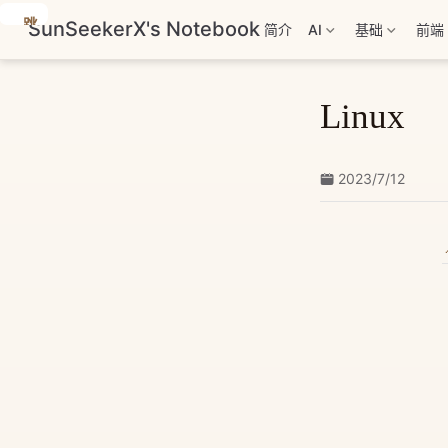
跳
SunSeekerX's Notebook
简介
AI
基础
前端
至
主
要
Linux
內
容
2023/7/12