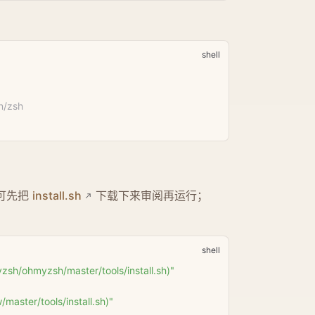
/zsh
，可先把
install.sh
下载下来审阅再运行；
zsh/ohmyzsh/master/tools/install.sh)"
master/tools/install.sh)"