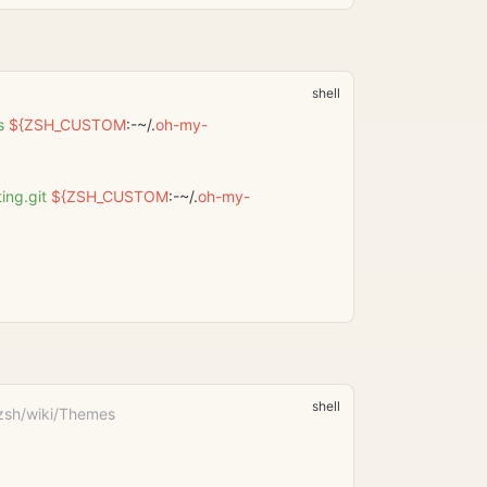
s
 ${
ZSH_CUSTOM
:-~/.
oh-my-
ing.git
 ${
ZSH_CUSTOM
:-~/.
oh-my-
sh/wiki/Themes