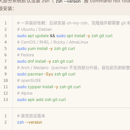
大部分系统默认没装 zsh（
报 command not fo
zsh --version
版安装：
# 一并装好依赖：后续安装 oh-my-zsh、克隆插件都需要 git 和 
# Ubuntu / Debian
sudo
 apt
 update
 && 
sudo
 apt
 install
 -y
 zsh
 git
 curl
# CentOS / RHEL / Rocky / AlmaLinux
sudo
 yum
 install
 -y
 zsh
 git
 curl
# Fedora
sudo
 dnf
 install
 -y
 zsh
 git
 curl
# Arch / Manjaro（pacman 不支持部分升级，装包前先刷
sudo
 pacman
 -Syu
 zsh
 git
 curl
# openSUSE
sudo
 zypper
 install
 -y
 zsh
 git
 curl
# Alpine
sudo
 apk
 add
 zsh
 git
 curl
# 装完验证版本
zsh
 --version