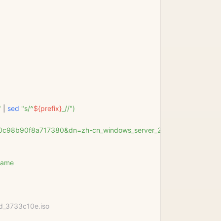
" 
|
 sed
 "s/^
${
prefix
}
_//")
60c98b90f8a717380&dn=zh-cn_windows_server_2025_updated_jan
name
d_3733c10e.iso