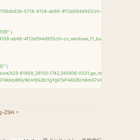
e.dev/706db63b-5716-4158-ab66-4f12e594d955/zh-cn_windows_
TER"
 \
5716-4158-ab66-4f12e594d955/zh-cn_windows_11_business_edi
RD"
 \
dbazure/X23-81958_26100.1742.240906-0331.ge_release_svc_ref
1WoVpBKlyWcmfj%2bt1gYgkTsP4At28ch8mG7vIQm%2fT4elz5v2Z
ng-ZSH