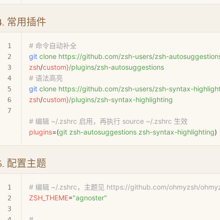
4. 常用插件
# 命令自动补全
git
 clone
 https://github.com/zsh-users/zsh-autosuggestion
zsh
/
custom
}
/plugins/zsh-autosuggestions
# 语法高亮
git
 clone
 https://github.com/zsh-users/zsh-syntax-highlight
zsh
/
custom
}
/plugins/zsh-syntax-highlighting
# 编辑 ~/.zshrc 启用，再执行 source ~/.zshrc 生效
plugins
=
(
git
 zsh-autosuggestions
 zsh-syntax-highlighting
)
5. 配置主题
# 编辑 ~/.zshrc，主题见 https://github.com/ohmyzsh/ohmyz
ZSH_THEME
=
"agnoster"
# 