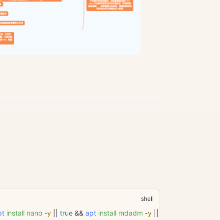
pt
 install
 nano
 -y
 || 
true
 && 
apt
 install
 mdadm
 -y
 || 
true
 && 
apt
 install