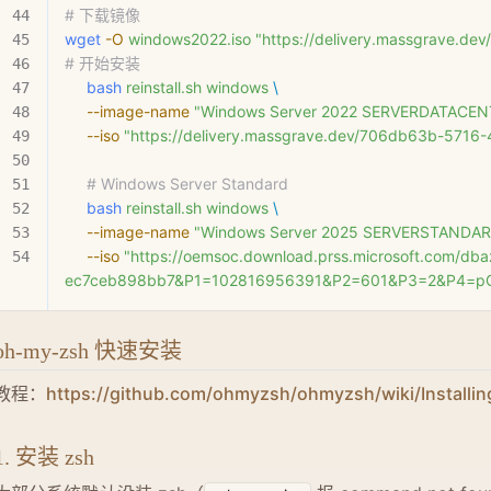
# 下载镜像
wget
 -O
 windows2022.iso
 "https://delivery.massgrav
# 开始安装
     bash
 reinstall.sh
 windows
 \
     --image-name
 "Windows Server 2022 SERVERDATACEN
     --iso
 "https://delivery.massgrave.dev/706db63b-
     # Windows Server Standard
     bash
 reinstall.sh
 windows
 \
     --image-name
 "Windows Server 2025 SERVERSTANDA
     --iso
 "https://oemsoc.download.prss.microsoft.com/
ec7ceb898bb7&P1=102816956391&P2=601&P3=2&P4=pG
oh-my-zsh 快速安装
教程：
https://github.com/ohmyzsh/ohmyzsh/wiki/Installi
1. 安装 zsh