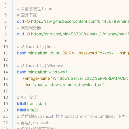
# 当前系统是 Linux
# 国外下载
curl
 -O
 https://raw.githubusercontent.com/bin456789/reinsta
# 国内服务器
curl
 -O
 https://cnb.cool/bin456789/reinstall/-/git/raw/main/r
# 从 linux dd 到 linux
bash
 reinstall.sh
 ubuntu
 24.04
 --password
 "xxxxxx"
 --ssh-
# 从 linux dd 到 Windows
bash
 reinstall.sh
 windows
 \
     --image-name
 "Windows Server 2022 SERVERDATACEN
     --iso
 "your_windows_remote_download_url"
# 终止安装
killall
 trans.start
killall
 aria2c
# 然后编辑 /trans.sh 找到 extract_env_from_cmdline，下
# 再运行/trans.sh
# 像这样编辑下载地址