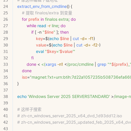
extract_env_from_cmdline
() {
    # 提取 finalos/extra 到变量
    for
 prefix
 in
 finalos
 extra
; 
do
        while
 read
 -r
 line
; 
do
            if
 [ 
-n
 "
$line
"
 ]; 
then
                key
=
$(
echo
 $line
 | 
cut
 -d=
 -f1
)
                value
=
$(
echo
 $line
 | 
cut
 -d=
 -f2-
)
                eval
 "
$key
='
$value
'"
            fi
        done
 < 
<(
xargs
 -n1
 <
/proc/cmdline 
|
 grep
 "^
${
prefix
}
_
    done
    iso
=
"magnet:?xt=urn:btih:7d22a1057235b508736efa6
}
echo
 'Windows Server 2025 SERVERSTANDARD'
 >
/image-
# 这样子搜索
# zh-cn_windows_server_2025_x64_dvd_1d93dd12.iso
# zh-cn_windows_server_2025_updated_feb_2025_x64_dv