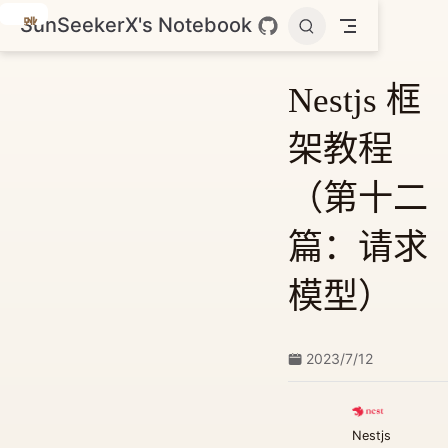
SunSeekerX's Notebook
跳
至
主
Nestjs 框
要
內
架教程
容
（第十二
篇：请求
模型）
2023/7/12
Nestjs